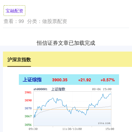
适人生”美好购物体验，优衣库与京东....
宝融配资
查看：
99
分类：
做股票配资
恒信证券文章已加载完成
沪深京指数
上证综指
3900.35
+21.92
+0.57%