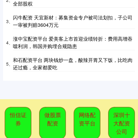
2、
全部股权
闪牛配资 天宜新材：募集资金专户被司法划扣，子公司
3、
一审被判赔3604万元
涨中宝配资平台 爱美客上市首迎业绩转折：费用高增吞
4、
噬利润，韩国并购埋合规隐患
和石配资平台 两块钱炒一盘，酸辣开胃又下饭，比吃肉
5、
还过瘾，全家都爱吃
恒信证
做股票
网络配
深圳十
券
配资
资平台
大配资
公司