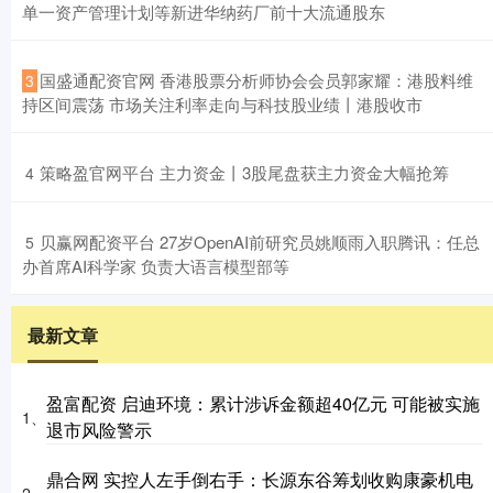
单一资产管理计划等新进华纳药厂前十大流通股东
​国盛通配资官网 香港股票分析师协会会员郭家耀：港股料维
3
持区间震荡 市场关注利率走向与科技股业绩丨港股收市
​策略盈官网平台 主力资金丨3股尾盘获主力资金大幅抢筹
4
​贝赢网配资平台 27岁OpenAI前研究员姚顺雨入职腾讯：任总
5
办首席AI科学家 负责大语言模型部等
最新文章
盈富配资 启迪环境：累计涉诉金额超40亿元 可能被实施
1、
退市风险警示
鼎合网 实控人左手倒右手：长源东谷筹划收购康豪机电