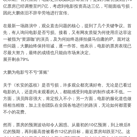
亿票房已经调整至约7亿，考虑到电影投资高达三亿，可能面临亏损，
因此大鹏依旧不辞辛劳地进行宣传。
在最新一场路演中，观众直击问题的核心，提到了几个关键争议。首
先，有人询问电影是否亏损。接着，又有网友质疑为何使用庄达菲这
一被指为“资源咖”的演员，及为何始终选择拍摄马伯庸的IP。面对这
些问题，大鹏始终保持坦诚，逐一作答。他表示，电影的票房表现已
尽最大努力，最终的成绩也只能由市场来决定。
展开剩余79%
大鹏为电影亏不亏“算账”
关于《长安的荔枝》是否亏损，许多观众都充满好奇。无论是已看过
电影的人，还是尚未观看的人，都能感受到电影的制作成本不低。一
方面，演员阵容强大，肯定投入不小；另一方面，电影的服化道也做
得相当精致，加上主创团队在全国各地进行的路演，无论如何都需要
不小的花费。
然而，票房的预测波动却令人困惑。从最初的10亿预测，到上映后8
亿的预期，再到最高曾被看作12亿的目标，最近票房却跌至7亿。这