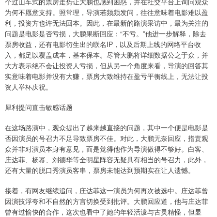
个过山车式的票房走势让大鹏也感到困惑，并在社交平台上询问观众
为何不愿意支持。照常理，导演若频频发问，往往意味着电影难以盈
利，投资方也许无法回本。因此，在最新的路演采访中，最为关注的
问题是电影是否亏损，大鹏果断回应：“不亏。”他进一步解释，除去
票房收益，还有电影衍生出的联名IP，以及后期上线的网络平台收
入，都足以覆盖成本，基本保本。尽管大鹏将详细数据公之于众，并
大方表示绝不会让投资人亏损，但从另一个角度来看，导演的回答其
实意味着电影并没有大赚，票房大致维持在盈亏平衡线上，无法让投
资人举杯庆祝。
犀利提问直击敏感话题
在这场路演中，观众提出了越来越直接的问题，其中一个便是电影是
否因演员的号召力不足导致票房不佳。对此，大鹏无奈回应，指责观
众并非对演员本身有意见，而是觉得他作为导演做得不够好。白客、
庄达菲、杨幂、刘德华等全明星阵容无疑具有相当的号召力，此外，
还有大量的脱口秀演员客串，票房未能达到预期实在让人遗憾。
接着，有网友继续追问，庄达菲这一演员为何再次被选中。庄达菲曾
因演技浮夸和不自然的方言切换受到批评。大鹏回应道，他与庄达菲
曾有过愉快的合作，这次也看中了她的年轻活泼与古灵精怪，但显