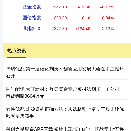
基金指数
7242.10
+12.30
+0.17%
国债指数
229.69
+0.10
+0.04%
期指IC0
7877.80
+164.40
+2.13%
热点资讯
华瑞优配 第一届催化剂技术创新应用发展大会在浙江湖州
召开
闪牛配资 天宜新材：募集资金专户被司法划扣，子公司一
审被判赔3604万元
奇侠优配 炸鸡翅的正确方法：从选材到上桌，三步走让你
秒变厨房高手
科创之星配资APP下载 多地出现“负电价”，既然卖电“不挣