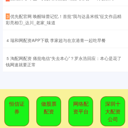
​优先配官网 唤醒味蕾记忆！首批“我与达县米线”征文作品精
3
彩亮相①_达川_老家_味道
​瑞和网配资APP下载 李家超与在京港青一起吃早餐
4
​淘配网配资 痛批电信“失去本心”？罗永浩回应：本心是花了
5
钱网速就要正常
恒信证
做股票
网络配
深圳十
券
配资
资平台
大配资
公司