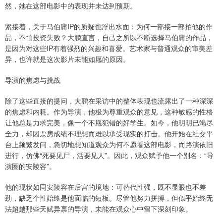
然，她在这部电影中的表现并未达到预期。
紧接着，关于马伯庸IP的质疑也浮出水面：为何一部接一部拍他的作
品，不怕投资失败？大鹏直言，自己之所以不断选择马伯庸的作品，
是因为对这些IP有着强烈的兴趣和喜爱。艺术家与普通观众的审美差
异，也许就是这次影片未能如愿的原因。
导演的焦虑与挑战
除了这些直接的提问，大鹏在采访中的整体表现也流露出了一种深深
的焦虑和内耗。作为导演，他极为尊重观众的意见，这种敏感的性格
让他总是力求完美，像一个不愿犯错的好学生。如今，他明明已竭尽
全力，却因票房成绩不理想而难以承受现实的打击。他开始在社交平
台上频繁发问，急切地想知道观众为何不愿看这部电影，而路演依旧
进行，仿佛“死要见尸，活要见人”。因此，观众赋予他一个别名：“导
演圈的安陵容”。
他的现状如同安陵容在后宫的境地：可替代性强，既不显眼也不差
劲，缺乏个性始终是他面临的短板。尽管他努力拼搏，但似乎始终无
法超越那些天赋异禀的导演，未能在观众心中留下深刻印象。