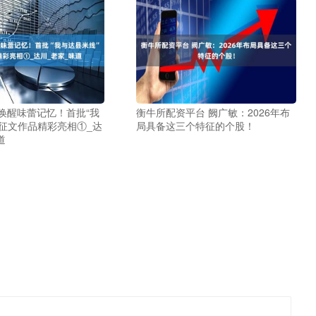
唤醒味蕾记忆！首批“我
衡牛所配资平台 阙广敏：2026年布
”征文作品精彩亮相①_达
局具备这三个特征的个股！
道