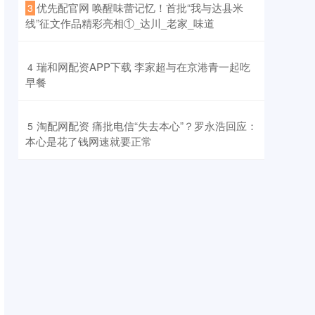
​优先配官网 唤醒味蕾记忆！首批“我与达县米
3
线”征文作品精彩亮相①_达川_老家_味道
​瑞和网配资APP下载 李家超与在京港青一起吃
4
早餐
​淘配网配资 痛批电信“失去本心”？罗永浩回应：
5
本心是花了钱网速就要正常