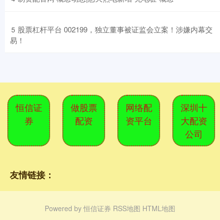
​股票杠杆平台 002199，独立董事被证监会立案！涉嫌内幕交
5
易！
恒信证
做股票
网络配
深圳十
券
配资
资平台
大配资
公司
友情链接：
Powered by
恒信证券
RSS地图
HTML地图