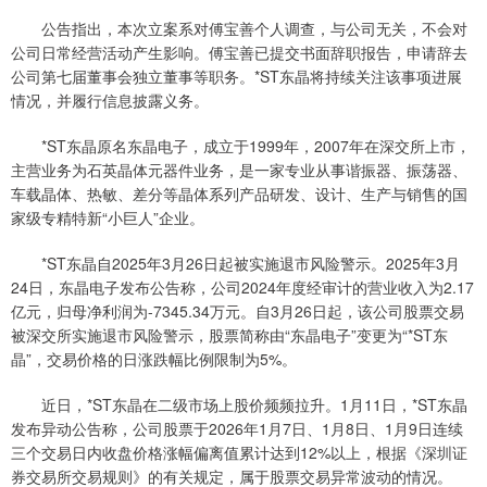
公告指出，本次立案系对傅宝善个人调查，与公司无关，不会对
公司日常经营活动产生影响。傅宝善已提交书面辞职报告，申请辞去
公司第七届董事会独立董事等职务。*ST东晶将持续关注该事项进展
情况，并履行信息披露义务。
*ST东晶原名东晶电子，成立于1999年，2007年在深交所上市，
主营业务为石英晶体元器件业务，是一家专业从事谐振器、振荡器、
车载晶体、热敏、差分等晶体系列产品研发、设计、生产与销售的国
家级专精特新“小巨人”企业。
*ST东晶自2025年3月26日起被实施退市风险警示。2025年3月
24日，东晶电子发布公告称，公司2024年度经审计的营业收入为2.17
亿元，归母净利润为-7345.34万元。自3月26日起，该公司股票交易
被深交所实施退市风险警示，股票简称由“东晶电子”变更为“*ST东
晶”，交易价格的日涨跌幅比例限制为5%。
近日，*ST东晶在二级市场上股价频频拉升。1月11日，*ST东晶
发布异动公告称，公司股票于2026年1月7日、1月8日、1月9日连续
三个交易日内收盘价格涨幅偏离值累计达到12%以上，根据《深圳证
券交易所交易规则》的有关规定，属于股票交易异常波动的情况。