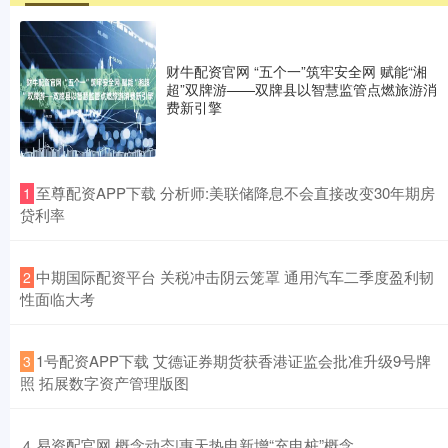
财牛配资官网 “五个一”筑牢安全网 赋能“湘
超”双牌游——双牌县以智慧监管点燃旅游消
费新引擎
​至尊配资APP下载 分析师:美联储降息不会直接改变30年期房
1
贷利率
​中期国际配资平台 关税冲击阴云笼罩 通用汽车二季度盈利韧
2
性面临大考
​1号配资APP下载 艾德证券期货获香港证监会批准升级9号牌
3
照 拓展数字资产管理版图
​易资配官网 概念动态|惠天热电新增“充电桩”概念
4