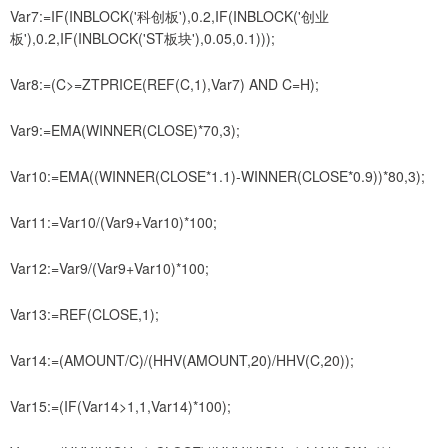
Var7:=IF(INBLOCK('科创板'),0.2,IF(INBLOCK('创业
板'),0.2,IF(INBLOCK('ST板块'),0.05,0.1)));
Var8:=(C>=ZTPRICE(REF(C,1),Var7) AND C=H);
Var9:=EMA(WINNER(CLOSE)*70,3);
Var10:=EMA((WINNER(CLOSE*1.1)-WINNER(CLOSE*0.9))*80,3);
Var11:=Var10/(Var9+Var10)*100;
Var12:=Var9/(Var9+Var10)*100;
Var13:=REF(CLOSE,1);
Var14:=(AMOUNT/C)/(HHV(AMOUNT,20)/HHV(C,20));
Var15:=(IF(Var14>1,1,Var14)*100);