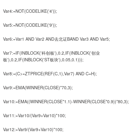
Var4:=NOT(CODELIKE('4'));
Var5:=NOT(CODELIKE('9'));
Var6:=Var1 AND Var2 AND去北证BAND Var3 AND Var5;
Var7:=IF(INBLOCK('科创板'),0.2,IF(INBLOCK('创业
板'),0.2,IF(INBLOCK('ST板块'),0.05,0.1)));
Var8:=(C>=ZTPRICE(REF(C,1),Var7) AND C=H);
Var9:=EMA(WINNER(CLOSE)*70,3);
Var10:=EMA((WINNER(CLOSE*1.1)-WINNER(CLOSE*0.9))*80,3);
Var11:=Var10/(Var9+Var10)*100;
Var12:=Var9/(Var9+Var10)*100;