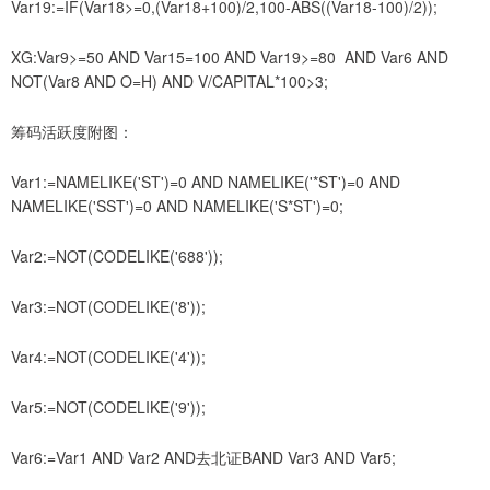
Var19:=IF(Var18>=0,(Var18+100)/2,100-ABS((Var18-100)/2));
XG:Var9>=50 AND Var15=100 AND Var19>=80 AND Var6 AND
NOT(Var8 AND O=H) AND V/CAPITAL*100>3;
筹码活跃度附图：
Var1:=NAMELIKE('ST')=0 AND NAMELIKE('*ST')=0 AND
NAMELIKE('SST')=0 AND NAMELIKE('S*ST')=0;
Var2:=NOT(CODELIKE('688'));
Var3:=NOT(CODELIKE('8'));
Var4:=NOT(CODELIKE('4'));
Var5:=NOT(CODELIKE('9'));
Var6:=Var1 AND Var2 AND去北证BAND Var3 AND Var5;