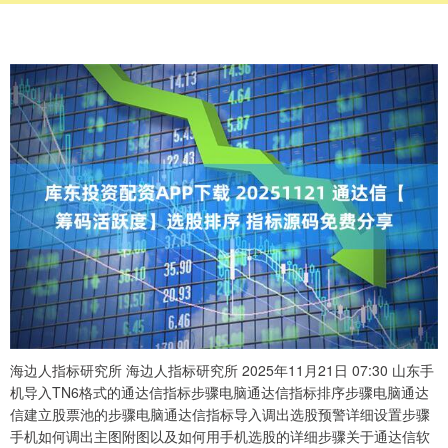
海边人指标研究所 海边人指标研究所 2025年11月21日 07:30 山东手
机导入TN6格式的通达信指标步骤电脑通达信指标排序步骤电脑通达
信建立股票池的步骤电脑通达信指标导入调出选股预警详细设置步骤
手机如何调出主图附图以及如何用手机选股的详细步骤关于通达信软