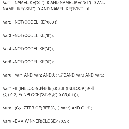
Var1:=NAMELIKE('ST')=0 AND NAMELIKE('*ST')=0 AND
NAMELIKE('SST')=0 AND NAMELIKE('S*ST')=0;
Var2:=NOT(CODELIKE('688'));
Var3:=NOT(CODELIKE('8'));
Var4:=NOT(CODELIKE('4'));
Var5:=NOT(CODELIKE('9'));
Var6:=Var1 AND Var2 AND去北证BAND Var3 AND Var5;
Var7:=IF(INBLOCK('科创板'),0.2,IF(INBLOCK('创业
板'),0.2,IF(INBLOCK('ST板块'),0.05,0.1)));
Var8:=(C>=ZTPRICE(REF(C,1),Var7) AND C=H);
Var9:=EMA(WINNER(CLOSE)*70,3);