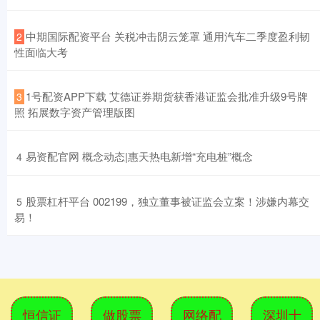
​中期国际配资平台 关税冲击阴云笼罩 通用汽车二季度盈利韧
2
性面临大考
​1号配资APP下载 艾德证券期货获香港证监会批准升级9号牌
3
照 拓展数字资产管理版图
​易资配官网 概念动态|惠天热电新增“充电桩”概念
4
​股票杠杆平台 002199，独立董事被证监会立案！涉嫌内幕交
5
易！
恒信证
做股票
网络配
深圳十