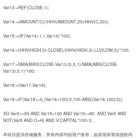
Var13:=REF(CLOSE,1);
Var14:=(AMOUNT/C)/(HHV(AMOUNT,20)/HHV(C,20));
Var15:=(IF(Var14>1,1,Var14)*100);
Var16:=(HHV(HIGH,3)-CLOSE)/(HHV(HIGH,3)-LLV(LOW,3))*100;
Var17:=SMA(MAX(CLOSE-Var13,0),5,1)/SMA(ABS(CLOSE-
Var13),5,1)*100;
Var18:=(Var17-Var16);
Var19:=IF(Var18>=0,(Var18+100)/2,100-ABS((Var18-100)/2));
XG:Var9>=50 AND Var15=100 AND Var19>=80 AND Var6 AND
NOT(Var8 AND O=H) AND V/CAPITAL*100>3;
本站仅提供存储服务，所有内容均由用户发布，如发现有害或侵权内